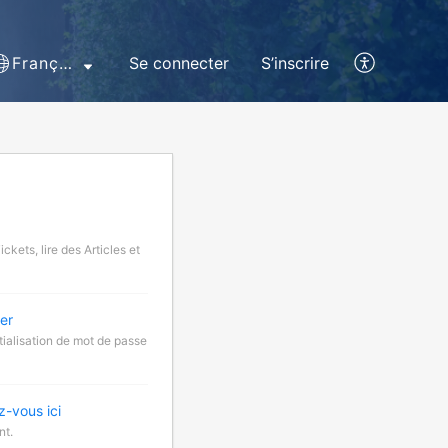
Français (France)
Se connecter
S’inscrire
kets, lire des Articles et
ser
tialisation de mot de passe
-vous ici
nt.